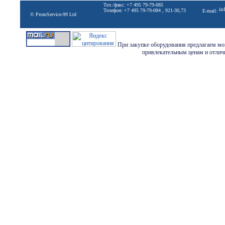
Тел./факс: +7 495 79-79-085
in
Телефон: +7 495 79-79-084 , 921-30,73
E-mail:
© PromService-99 Ltd
При закупке оборудования предлагаем мон
привлекательным ценам и отличн