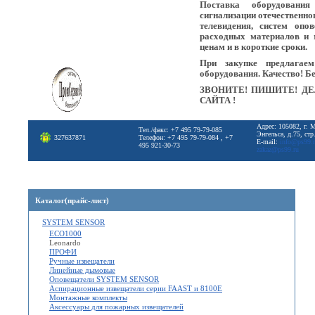
Поставка оборудовани
сигнализации отечественно
телевидения, систем опо
расходных материалов и 
ценам и в короткие сроки.
При закупке предлагае
оборудования. Качество! Б
ЗВОНИТЕ! ПИШИТЕ! ДЕ
САЙТА !
Адрес: 105082, г. 
Тел./факс: +7 495 79-79-085
Энгельса, д.75, стр
327637871
Телефон: +7 495 79-79-084 , +7
E-mail:
info@ps99.
495 921-30-73
zakaz@ps99.ru
Каталог(прайс-лист)
SYSTEM SENSOR
ECO1000
Leonardo
ПРОФИ
Ручные извещатели
Линейные дымовые
Оповещатели SYSTEM SENSOR
Аспирационные извещатели серии FAAST и 8100Е
Монтажные комплекты
Аксессуары для пожарных извещателей