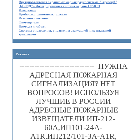
Внутриобъектовая охранно-пожарная радиосистема "Стрелец®"
"БОЛИД" - Интегрированная система охраны ОРИОН
Извещатели
Приборы приемно-контрольные
Источники питания
Оповещатели
Провода и кабели
Системы оповещения, управления эвакуацией и музыкальной
трансляции
Реклама
------------------------------ НУЖНА
АДРЕСНАЯ ПОЖАРНАЯ
СИГНАЛИЗАЦИЯ? НЕТ
ВОПРОСОВ! ИСПОЛЬЗУЯ
ЛУЧШИЕ В РОССИИ
АДРЕСНЫЕ ПОЖАРНЫЕ
ИЗВЕЩАТЕЛИ ИП-212-
60А,ИП101-24А-
A1R,ИП212/101-3А-A1R,