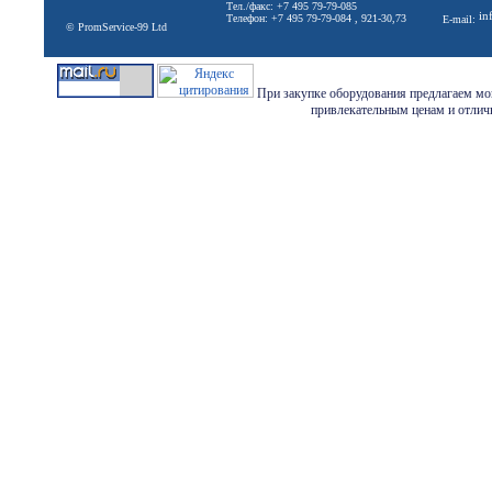
Тел./факс: +7 495 79-79-085
in
Телефон: +7 495 79-79-084 , 921-30,73
E-mail:
© PromService-99 Ltd
При закупке оборудования предлагаем мон
привлекательным ценам и отличн