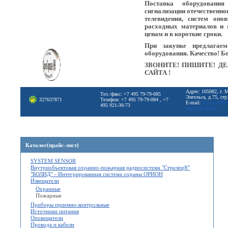
Поставка оборудовани
сигнализации отечественно
телевидения, систем опо
расходных материалов и 
ценам и в короткие сроки.
При закупке предлагае
оборудования. Качество! Б
ЗВОНИТЕ! ПИШИТЕ! ДЕ
САЙТА !
Адрес: 105082, г. 
Тел./факс: +7 495 79-79-085
Энгельса, д.75, стр
327637871
Телефон: +7 495 79-79-084 , +7
E-mail:
info@ps99.
495 921-30-73
zakaz@ps99.ru
Каталог(прайс-лист)
SYSTEM SENSOR
Внутриобъектовая охранно-пожарная радиосистема "Стрелец®"
"БОЛИД" - Интегрированная система охраны ОРИОН
Извещатели
Охранные
Пожарные
Приборы приемно-контрольные
Источники питания
Оповещатели
Провода и кабели