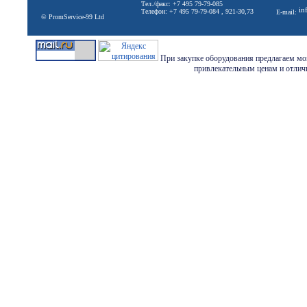
Тел./факс: +7 495 79-79-085
in
Телефон: +7 495 79-79-084 , 921-30,73
E-mail:
© PromService-99 Ltd
При закупке оборудования предлагаем мон
привлекательным ценам и отличн