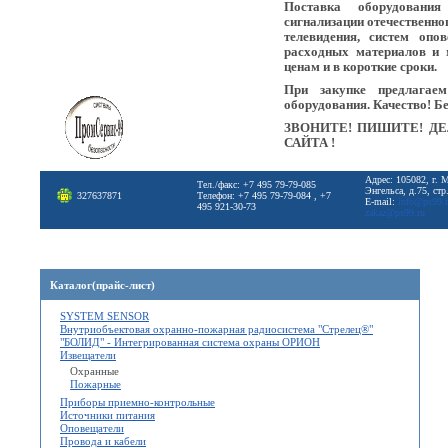
Поставка оборудовани
сигнализации отечественно
телевидения, систем опо
расходных материалов и 
ценам и в короткие сроки.
При закупке предлагае
оборудования. Качество! Б
ЗВОНИТЕ! ПИШИТЕ! ДЕ
САЙТА !
Адрес: 105082, г. 
Тел./факс: +7 495 79-79-085
Энгельса, д.75, стр
327637871
Телефон: +7 495 79-79-084 , +7
E-mail:
info@ps99.
495 921-30-73
zakaz@ps99.ru
Каталог(прайс-лист)
SYSTEM SENSOR
Внутриобъектовая охранно-пожарная радиосистема "Стрелец®"
"БОЛИД" - Интегрированная система охраны ОРИОН
Извещатели
Охранные
Пожарные
Приборы приемно-контрольные
Источники питания
Оповещатели
Провода и кабели