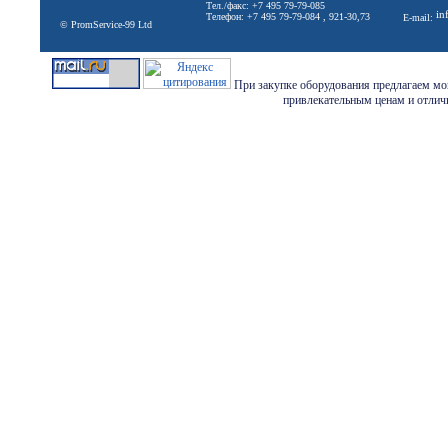
Тел./факс: +7 495 79-79-085
in
Телефон: +7 495 79-79-084 , 921-30,73
E-mail:
© PromService-99 Ltd
При закупке оборудования предлагаем мон
привлекательным ценам и отличн